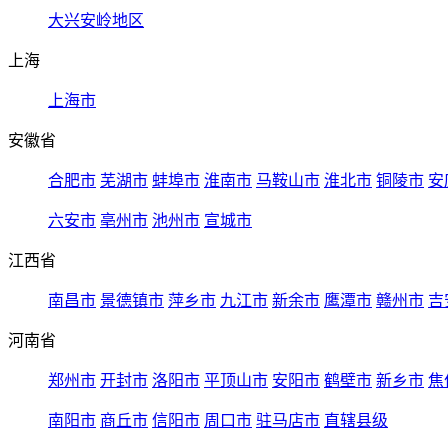
大兴安岭地区
上海
上海市
安徽省
合肥市
芜湖市
蚌埠市
淮南市
马鞍山市
淮北市
铜陵市
安
六安市
亳州市
池州市
宣城市
江西省
南昌市
景德镇市
萍乡市
九江市
新余市
鹰潭市
赣州市
吉
河南省
郑州市
开封市
洛阳市
平顶山市
安阳市
鹤壁市
新乡市
焦
南阳市
商丘市
信阳市
周口市
驻马店市
直辖县级