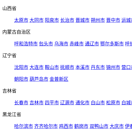
山西省
太原市
大同市
阳泉市
长治市
晋城市
朔州市
晋中市
运城
内蒙古自治区
呼和浩特市
包头市
乌海市
赤峰市
通辽市
鄂尔多斯市
呼
辽宁省
沈阳市
大连市
鞍山市
抚顺市
本溪市
丹东市
锦州市
营口
朝阳市
葫芦岛市
金普新区
吉林省
长春市
吉林市
四平市
辽源市
通化市
白山市
松原市
白城
黑龙江省
哈尔滨市
齐齐哈尔市
鸡西市
鹤岗市
双鸭山市
大庆市
伊