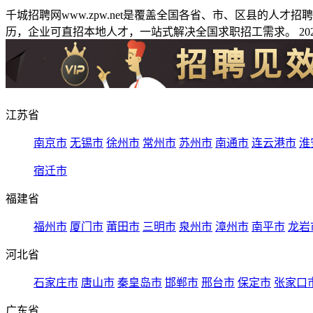
千城招聘网www.zpw.net是覆盖全国各省、市、区县的人
历，企业可直招本地人才，一站式解决全国求职招工需求。 2026
江苏省
南京市
无锡市
徐州市
常州市
苏州市
南通市
连云港市
淮
宿迁市
福建省
福州市
厦门市
莆田市
三明市
泉州市
漳州市
南平市
龙岩
河北省
石家庄市
唐山市
秦皇岛市
邯郸市
邢台市
保定市
张家口
广东省