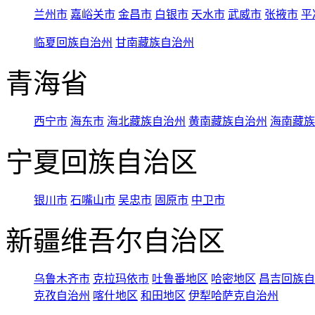
兰州市
嘉峪关市
金昌市
白银市
天水市
武威市
张掖市
平
临夏回族自治州
甘南藏族自治州
青海省
西宁市
海东市
海北藏族自治州
黄南藏族自治州
海南藏族
宁夏回族自治区
银川市
石嘴山市
吴忠市
固原市
中卫市
新疆维吾尔自治区
乌鲁木齐市
克拉玛依市
吐鲁番地区
哈密地区
昌吉回族自
克孜自治州
喀什地区
和田地区
伊犁哈萨克自治州