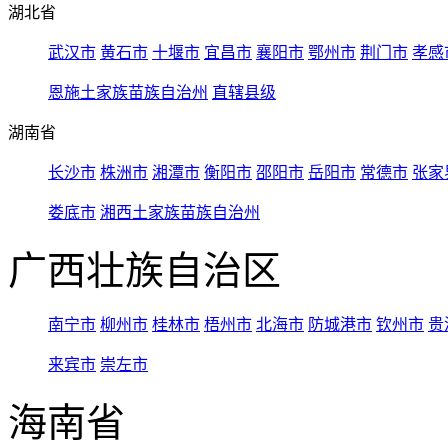
湖北省
武汉市
黄石市
十堰市
宜昌市
襄阳市
鄂州市
荆门市
孝感
恩施土家族苗族自治州
直辖县级
湖南省
长沙市
株洲市
湘潭市
衡阳市
邵阳市
岳阳市
常德市
张家
娄底市
湘西土家族苗族自治州
广西壮族自治区
南宁市
柳州市
桂林市
梧州市
北海市
防城港市
钦州市
贵
来宾市
崇左市
海南省