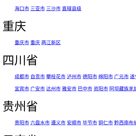
海口市
三亚市
三沙市
直辖县级
重庆
重庆市
重庆
两江新区
四川省
成都市
自贡市
攀枝花市
泸州市
德阳市
绵阳市
广元市
遂
宜宾市
广安市
达州市
雅安市
巴中市
资阳市
阿坝藏族羌
贵州省
贵阳市
六盘水市
遵义市
安顺市
毕节市
铜仁市
黔西南布