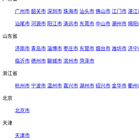
广州市
韶关市
深圳市
珠海市
汕头市
佛山市
江门市
湛江
汕尾市
河源市
阳江市
清远市
东莞市
中山市
潮州市
揭阳
山东省
济南市
青岛市
淄博市
枣庄市
东营市
烟台市
潍坊市
济宁
临沂市
德州市
聊城市
滨州市
菏泽市
浙江省
杭州市
宁波市
温州市
嘉兴市
湖州市
绍兴市
金华市
衢州
北京
北京市
天津
天津市