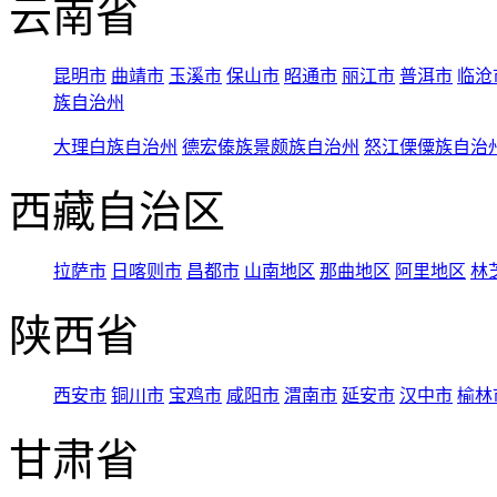
云南省
昆明市
曲靖市
玉溪市
保山市
昭通市
丽江市
普洱市
临沧
族自治州
大理白族自治州
德宏傣族景颇族自治州
怒江傈僳族自治
西藏自治区
拉萨市
日喀则市
昌都市
山南地区
那曲地区
阿里地区
林
陕西省
西安市
铜川市
宝鸡市
咸阳市
渭南市
延安市
汉中市
榆林
甘肃省