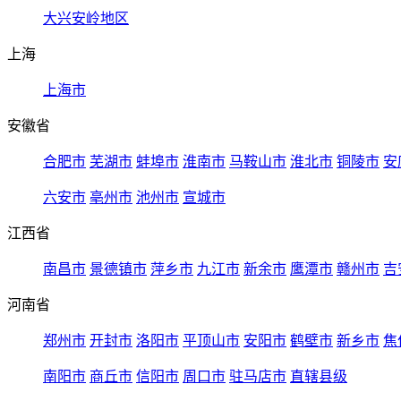
大兴安岭地区
上海
上海市
安徽省
合肥市
芜湖市
蚌埠市
淮南市
马鞍山市
淮北市
铜陵市
安
六安市
亳州市
池州市
宣城市
江西省
南昌市
景德镇市
萍乡市
九江市
新余市
鹰潭市
赣州市
吉
河南省
郑州市
开封市
洛阳市
平顶山市
安阳市
鹤壁市
新乡市
焦
南阳市
商丘市
信阳市
周口市
驻马店市
直辖县级