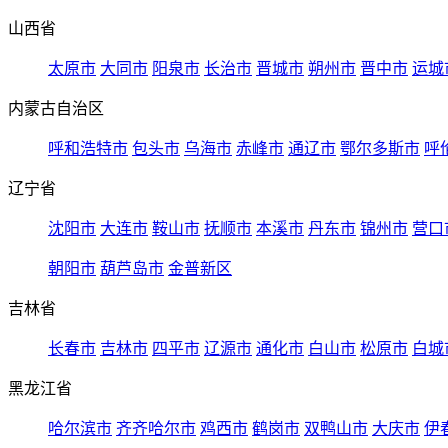
山西省
太原市
大同市
阳泉市
长治市
晋城市
朔州市
晋中市
运城
内蒙古自治区
呼和浩特市
包头市
乌海市
赤峰市
通辽市
鄂尔多斯市
呼
辽宁省
沈阳市
大连市
鞍山市
抚顺市
本溪市
丹东市
锦州市
营口
朝阳市
葫芦岛市
金普新区
吉林省
长春市
吉林市
四平市
辽源市
通化市
白山市
松原市
白城
黑龙江省
哈尔滨市
齐齐哈尔市
鸡西市
鹤岗市
双鸭山市
大庆市
伊