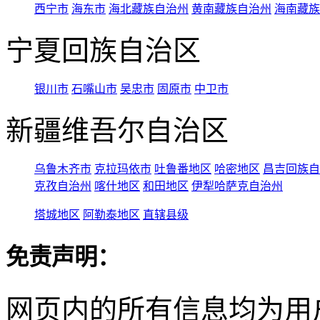
西宁市
海东市
海北藏族自治州
黄南藏族自治州
海南藏族
宁夏回族自治区
银川市
石嘴山市
吴忠市
固原市
中卫市
新疆维吾尔自治区
乌鲁木齐市
克拉玛依市
吐鲁番地区
哈密地区
昌吉回族自
克孜自治州
喀什地区
和田地区
伊犁哈萨克自治州
塔城地区
阿勒泰地区
直辖县级
免责声明：
网页内的所有信息均为用