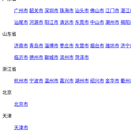
广州市
韶关市
深圳市
珠海市
汕头市
佛山市
江门市
湛江
汕尾市
河源市
阳江市
清远市
东莞市
中山市
潮州市
揭阳
山东省
济南市
青岛市
淄博市
枣庄市
东营市
烟台市
潍坊市
济宁
临沂市
德州市
聊城市
滨州市
菏泽市
浙江省
杭州市
宁波市
温州市
嘉兴市
湖州市
绍兴市
金华市
衢州
北京
北京市
天津
天津市