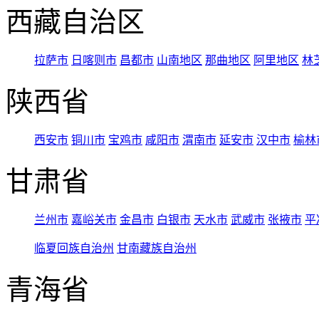
西藏自治区
拉萨市
日喀则市
昌都市
山南地区
那曲地区
阿里地区
林
陕西省
西安市
铜川市
宝鸡市
咸阳市
渭南市
延安市
汉中市
榆林
甘肃省
兰州市
嘉峪关市
金昌市
白银市
天水市
武威市
张掖市
平
临夏回族自治州
甘南藏族自治州
青海省