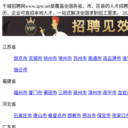
千城招聘网www.zpw.net是覆盖全国各省、市、区县的人
历，企业可直招本地人才，一站式解决全国求职招工需求。 2026
江苏省
南京市
无锡市
徐州市
常州市
苏州市
南通市
连云港市
淮
宿迁市
福建省
福州市
厦门市
莆田市
三明市
泉州市
漳州市
南平市
龙岩
河北省
石家庄市
唐山市
秦皇岛市
邯郸市
邢台市
保定市
张家口
广东省