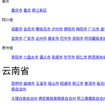
重庆
重庆市
重庆
两江新区
四川省
成都市
自贡市
攀枝花市
泸州市
德阳市
绵阳市
广元市
遂
宜宾市
广安市
达州市
雅安市
巴中市
资阳市
阿坝藏族羌
贵州省
贵阳市
六盘水市
遵义市
安顺市
毕节市
铜仁市
黔西南布
云南省
昆明市
曲靖市
玉溪市
保山市
昭通市
丽江市
普洱市
临沧
族自治州
大理白族自治州
德宏傣族景颇族自治州
怒江傈僳族自治