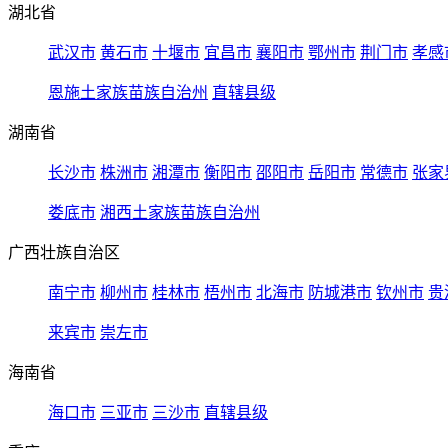
湖北省
武汉市
黄石市
十堰市
宜昌市
襄阳市
鄂州市
荆门市
孝感
恩施土家族苗族自治州
直辖县级
湖南省
长沙市
株洲市
湘潭市
衡阳市
邵阳市
岳阳市
常德市
张家
娄底市
湘西土家族苗族自治州
广西壮族自治区
南宁市
柳州市
桂林市
梧州市
北海市
防城港市
钦州市
贵
来宾市
崇左市
海南省
海口市
三亚市
三沙市
直辖县级