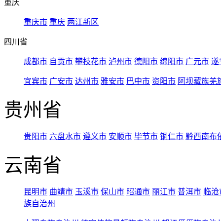
重庆
重庆市
重庆
两江新区
四川省
成都市
自贡市
攀枝花市
泸州市
德阳市
绵阳市
广元市
遂
宜宾市
广安市
达州市
雅安市
巴中市
资阳市
阿坝藏族羌
贵州省
贵阳市
六盘水市
遵义市
安顺市
毕节市
铜仁市
黔西南布
云南省
昆明市
曲靖市
玉溪市
保山市
昭通市
丽江市
普洱市
临沧
族自治州