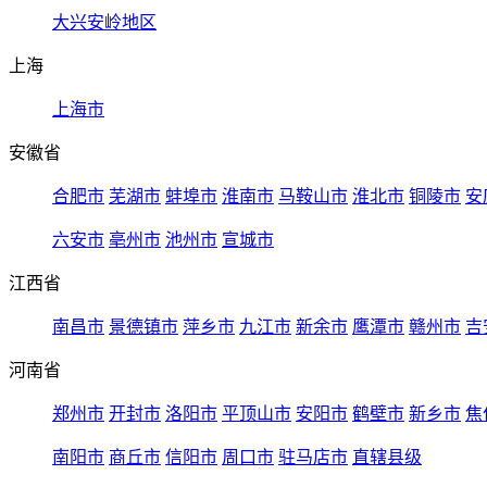
大兴安岭地区
上海
上海市
安徽省
合肥市
芜湖市
蚌埠市
淮南市
马鞍山市
淮北市
铜陵市
安
六安市
亳州市
池州市
宣城市
江西省
南昌市
景德镇市
萍乡市
九江市
新余市
鹰潭市
赣州市
吉
河南省
郑州市
开封市
洛阳市
平顶山市
安阳市
鹤壁市
新乡市
焦
南阳市
商丘市
信阳市
周口市
驻马店市
直辖县级