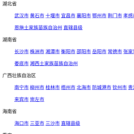
湖北省
武汉市
黄石市
十堰市
宜昌市
襄阳市
鄂州市
荆门市
孝感
恩施土家族苗族自治州
直辖县级
湖南省
长沙市
株洲市
湘潭市
衡阳市
邵阳市
岳阳市
常德市
张家
娄底市
湘西土家族苗族自治州
广西壮族自治区
南宁市
柳州市
桂林市
梧州市
北海市
防城港市
钦州市
贵
来宾市
崇左市
海南省
海口市
三亚市
三沙市
直辖县级