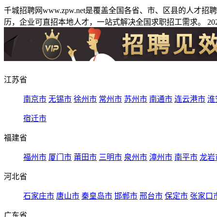
千城招聘网www.zpw.net是覆盖全国各省、市、区县的人
历，企业可直招本地人才，一站式解决全国求职招工需求。 2026
江苏省
南京市
无锡市
徐州市
常州市
苏州市
南通市
连云港市
淮
宿迁市
福建省
福州市
厦门市
莆田市
三明市
泉州市
漳州市
南平市
龙岩
河北省
石家庄市
唐山市
秦皇岛市
邯郸市
邢台市
保定市
张家口
广东省