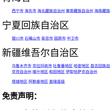
西宁市
海东市
海北藏族自治州
黄南藏族自治州
海南藏族
宁夏回族自治区
银川市
石嘴山市
吴忠市
固原市
中卫市
新疆维吾尔自治区
乌鲁木齐市
克拉玛依市
吐鲁番地区
哈密地区
昌吉回族自
克孜自治州
喀什地区
和田地区
伊犁哈萨克自治州
塔城地区
阿勒泰地区
直辖县级
免责声明：