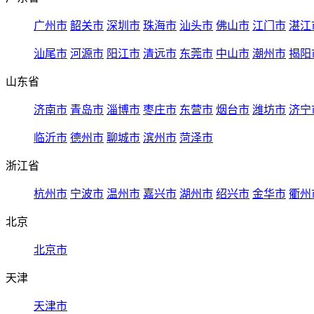
广州市
韶关市
深圳市
珠海市
汕头市
佛山市
江门市
湛江
汕尾市
河源市
阳江市
清远市
东莞市
中山市
潮州市
揭阳
山东省
济南市
青岛市
淄博市
枣庄市
东营市
烟台市
潍坊市
济宁
临沂市
德州市
聊城市
滨州市
菏泽市
浙江省
杭州市
宁波市
温州市
嘉兴市
湖州市
绍兴市
金华市
衢州
北京
北京市
天津
天津市