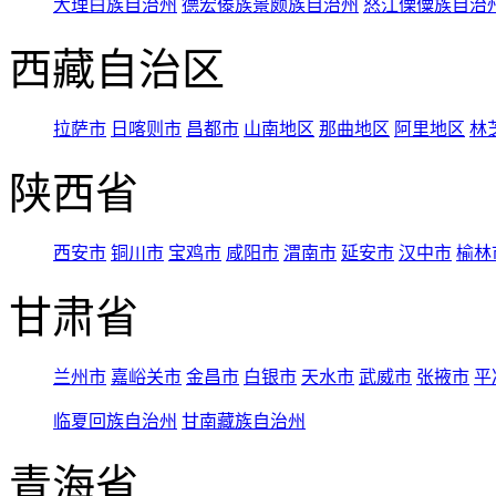
大理白族自治州
德宏傣族景颇族自治州
怒江傈僳族自治
西藏自治区
拉萨市
日喀则市
昌都市
山南地区
那曲地区
阿里地区
林
陕西省
西安市
铜川市
宝鸡市
咸阳市
渭南市
延安市
汉中市
榆林
甘肃省
兰州市
嘉峪关市
金昌市
白银市
天水市
武威市
张掖市
平
临夏回族自治州
甘南藏族自治州
青海省