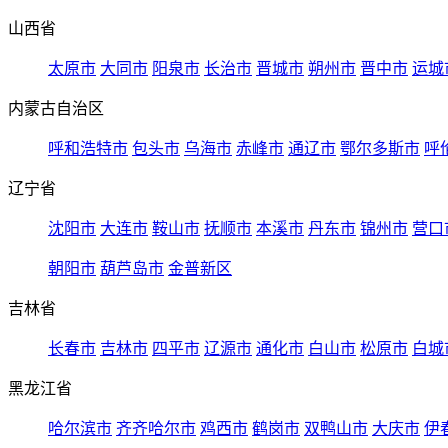
山西省
太原市
大同市
阳泉市
长治市
晋城市
朔州市
晋中市
运城
内蒙古自治区
呼和浩特市
包头市
乌海市
赤峰市
通辽市
鄂尔多斯市
呼
辽宁省
沈阳市
大连市
鞍山市
抚顺市
本溪市
丹东市
锦州市
营口
朝阳市
葫芦岛市
金普新区
吉林省
长春市
吉林市
四平市
辽源市
通化市
白山市
松原市
白城
黑龙江省
哈尔滨市
齐齐哈尔市
鸡西市
鹤岗市
双鸭山市
大庆市
伊